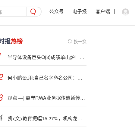
公众号
电子报
客户端
时报
热榜
换一换
半导体设备巨头Q{3}成绩单出炉！阿斯麦预告明年业绩持续强劲
何小鹏谈.用:自己名字命名公司：代表信心与责任
观点 —| 离岸RWA业务据传遭暂停的原因及下一步该怎么做
凯<文>教育振幅15.27%，机构龙虎榜净卖出3905.16万元