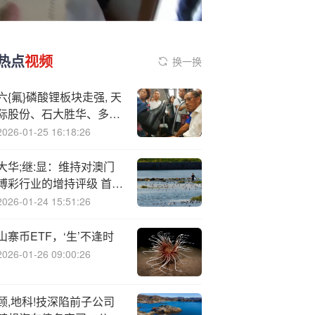
热点
视频
换一换
六{氟}磷酸锂板块走强, 天
际股份、石大胜华、多氟
多涨停
2026-01-25 16:18:26
大华;继:显：维持对澳门
博彩行业的增持评级 首选
银河娱乐
2026-01-24 15:51:26
山寨币ETF，‘生’不逢时
2026-01-26 09:00:26
顾,地科!技深陷前子公司