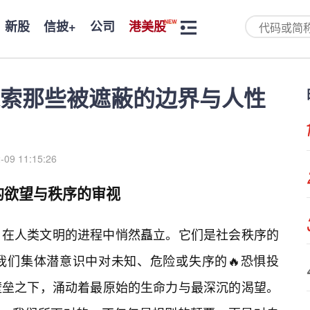
新股
信披+
公司
港美股
索那些被遮蔽的边界与人性
-09 11:15:26
的欲望与秩序的审视
，在人类文明的进程中悄然矗立。它们是社会秩序的
我们集体潜意识中对未知、危险或失序的🔥恐惧投
壁垒之下，涌动着最原始的生命力与最深沉的渴望。