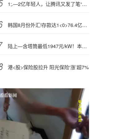
1;.—2亿年轻人，让腾讯又发了笔“横财”
韩国8月份外汇!存款达1<0>76.4亿美元，创逾两年半新高
陆上—含塔筒最低1947元/kW！本周1.99GW风机开标！【风电项目·周分析】
港<股>保险股拉升 阳光保险‘涨’超7%