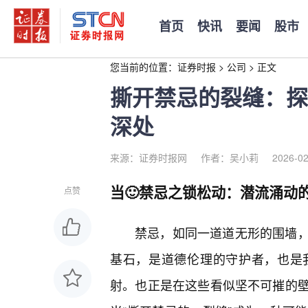
首页
快讯
要闻
股市
您当前的位置：
证券时报
>
公司
>
正文
撕开禁忌的裂缝：探
深处
来源：证券时报网
作者：吴小莉
2026-02
当🙂禁忌之锁松动：潜流涌动
点赞
禁忌，如同一道道无形的围墙
基石，是道德伦理的守护者，也是
射。也正是在这些看似坚不可摧的